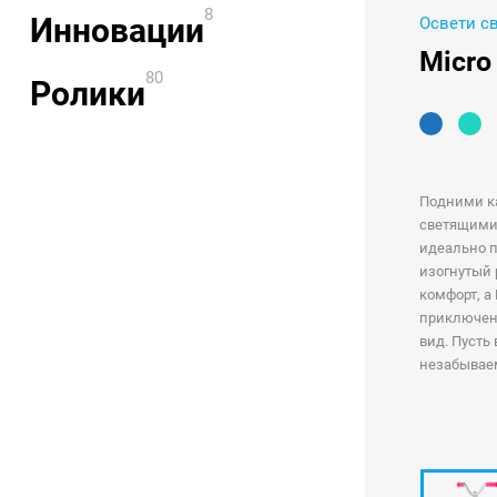
8
Инновации
Освети с
Micro
80
Ролики
Подними ка
светящимис
идеально п
изогнутый 
комфорт, а
приключени
вид. Пусть
незабываем