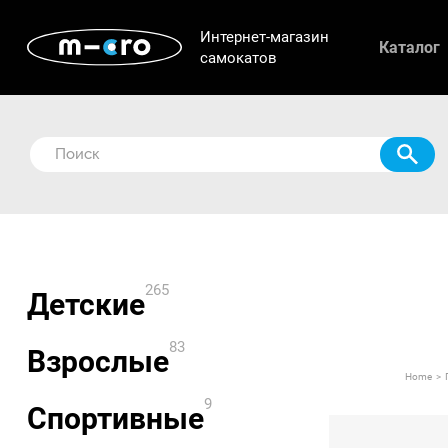
Интернет-магазин
Каталог
самокатов
Детские
Взросл
Спорти
Иннова
Аксессу
265
Детские
Компле
Ролики
83
Взрослые
Home
9
Спортивные