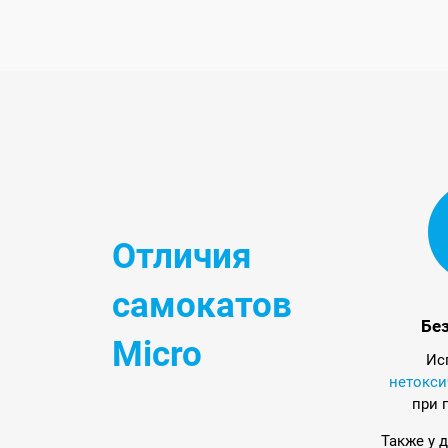
Отличия
самокатов
Бе
Micro
Ис
нетокс
при 
Также у 