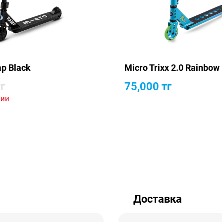
p Black
Micro Trixx 2.0 Rainbow
г
75,000
тг
чии
Доставка