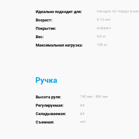
Идеально подходит для:
поездок по городу в шк
Возраст:
5-12 лет
Покрытие:
асфальт
Вес:
4,5 кг
Максимальная нагрузка:
100 кг
Ручка
Высота руля:
740 мм - 890 мм
Регулируемая:
да
Складываемая:
да
Съемная:
нет