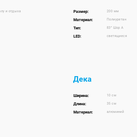
олу и отдыха
Размер:
200 мм
Материал:
Полиуретан
Тип:
83° Шор A
LED:
светящиеся
Дека
Ширина:
10 см
Длина:
35 см
Материал:
алюминий