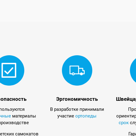
зопасность
Эргономичность
Швейца
пользуются
В разработке принимали
Про
ичные
материалы
участие
ортопеды
ориенти
производстве
срок
сл
детских самокатов
Гар