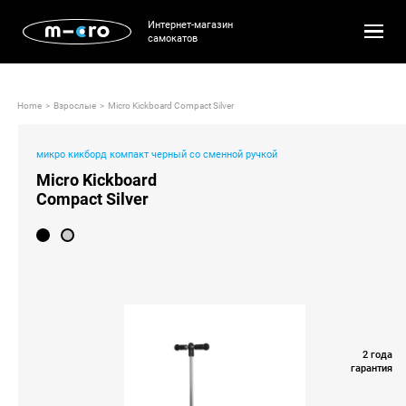
Интернет-магазин
самокатов
Детские
Взрослые
Home
Взрослые
Micro Kickboard Compact Silver
Спортивные
микро кикборд компакт черный со сменной ручкой
Ролики
Micro Kickboard
Compact Silver
Каталог
О нас
Корзина
Гарантия
2 года
гарантия
Доставка