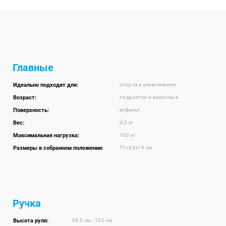
Главные
Идеально подходит для:
спорта и развлечения
Возраст:
подростки и взрослые
Поверхность:
асфальт
Вес:
4,2 кг
Максимальная нагрузка:
100 кг
Размеры в собранном положении:
71х33х19 см
Ручка
Высота руля:
69,5 см - 102 см