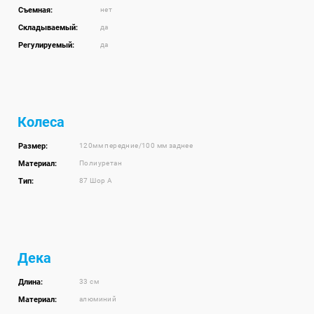
Съемная:
нет
Складываемый:
да
Регулируемый:
да
Колеса
Размер:
120мм передние/100 мм заднее
Материал:
Полиуретан
Тип:
87 Шор А
Дека
Длина:
33 см
Материал:
алюминий